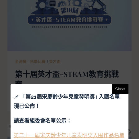
全港賽
|
科學比賽
|
英才盃
第十屆英才盃-STEAM教育挑戰
賽
📌
「
第21屆宋慶齡少年兒童發明獎｣ 入圍名單
閱讀更多
現已公佈！
請查看組委會名單公示：
第二十一届宋庆龄少年儿童发明奖入围作品名单