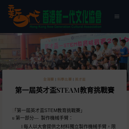
全港賽
|
科學比賽
|
英才盃
第一屆英才盃STEAM教育挑戰賽
「
第
一
屆英才盃
STEM
教育挑戰賽」
u
第一部分
—
製作
機械手臂
：
l
每人以大會提供之材料獨立製作
機械手臂
，限