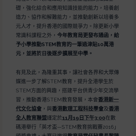
礎，強化綜合和應用知識技能的能力，培養創
造力、協作和解難能力，並推動創新以培養多
元人才，提升香港的國際競爭力。除更新小學
常識科課程之外，
今年教育局更發布通函，給
予小學推動STEM教育的一筆過津貼10萬港
元，並將於日後逐步擴展至中學。
有見及此，為隆重其事，讓社會各界和大眾傳
媒進一步了解STEM教育，提升全港學生於
STEM方面的興趣，搭建平台供青少年交流學
習，推動香港STEM教育發展，本會
香港新一
代文化協會
，與
香港數理工程科技學會
及
香港
全人教育聯盟
謹定於
11月19日下午3
:00
在數
碼港舉行「英才盃—STEM教育挑戰賽2016」
頒獎典禮，大賽已邀得
教育局常任秘書長黎陳