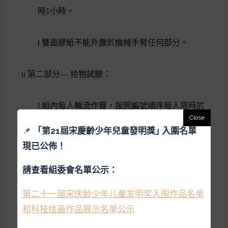
時
1
小時。
l
雙面膠紙不能外露於機械手臂任何部分。
u
第二部分
—
拾物試驗：
l
組內每人輪流作賽，按照編號
順序
每人限時於
1
分鐘內拾取比賽範圍板上之物件，然後整
📌
「
第21屆宋慶齡少年兒童發明獎｣ 入圍名單
件放進旁邊之垃圾桶內方算得分。
現已公佈！
本屆賽事分了小學組和初中組兩個界別，初賽以
請查看組委會名單公示：
「微震機械乒團爬山競技賽」為主題，近1200名
第二十一届宋庆龄少年儿童发明奖入围作品名单
學生利用機械人以隊際接力賽的形式穿越賽道上
和科技绘画作品展示名单公示
的各種障礙物，並在限時內運送最多的乒乓球至