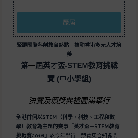
歷屆
緊跟國際科創教育熱點 推動香港多元人才培
養
第
一
屆英才盃
-STEM
教育挑戰
賽
(
中小學組
)
決賽及頒獎典禮圓滿舉行
全港首個以STEM（科學、科技、工程和數
學）教育為主題的賽事「英才盃—STEM教育
挑戰賽2016」
於今年舉行。競賽集合知識問