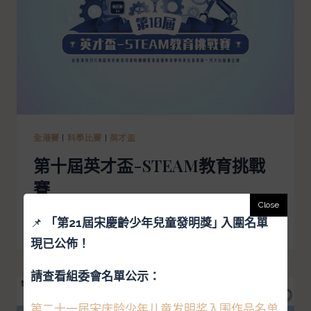
全港賽
|
科學比賽
|
英才盃
第十屆英才盃-STEAM教育挑戰
賽
📌
「
第21屆宋慶齡少年兒童發明獎｣ 入圍名單
閱讀更多
現已公佈！
請查看組委會名單公示：
第二十一届宋庆龄少年儿童发明奖入围作品名单