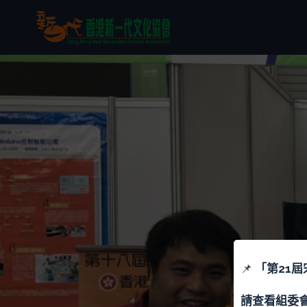
📌
「
第21
請查看組委