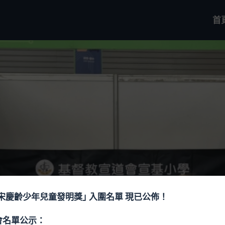
首
屆宋慶齡少年兒童發明獎｣ 入圍名單 現已公佈！
會名單公示：