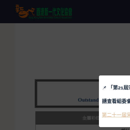
📌
「
第21
請查看組委
第二十一届