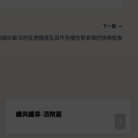
下一個
染銀診斷法的反應機理及其作為慢性腎衰竭的快速檢查
纖與纖尋-酒精篇