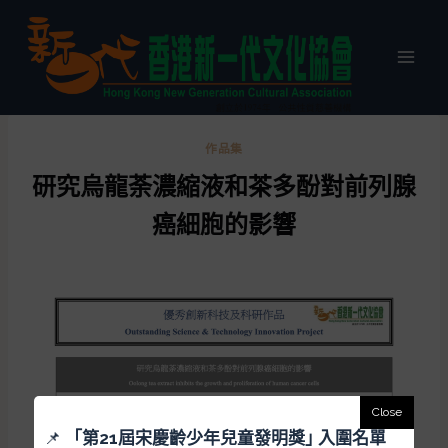
作品集
研究烏龍荼濃縮液和茶多酚對前列腺
癌細胞的影響
📌
「
第21屆宋慶齡少年兒童發明獎｣ 入圍名單