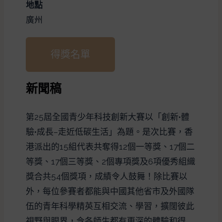
地點
廣州
得獎名單
新聞稿
第25屆全國青少年科技創新大賽以「創新•體
驗•成長–走近低碳生活」為題。是次比賽，香
港派出的15組代表共奪得12個一等獎、17個二
等獎、17個三等獎、2個專項獎及6項優秀組織
獎合共54個獎項，成績令人鼓舞！除比賽以
外，每位參賽者都能與中國其他省市及外國隊
伍的青年科學精英互相交流、學習，擴闊彼此
視野與眼界，令各師生都有更深的體驗和得