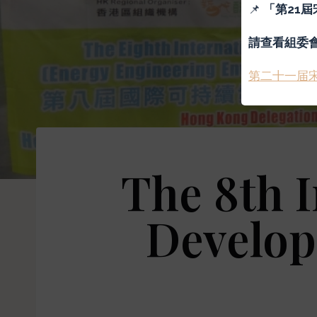
📌
「
第21
請查看組委
第二十一届
The 8th I
Develop