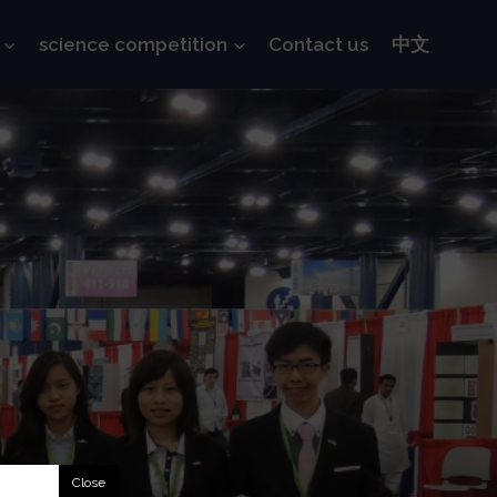
science competition
Contact us
中文