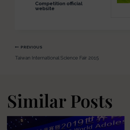
Competition official
website
PREVIOUS
Taiwan International Science Fair 2015
Similar Posts