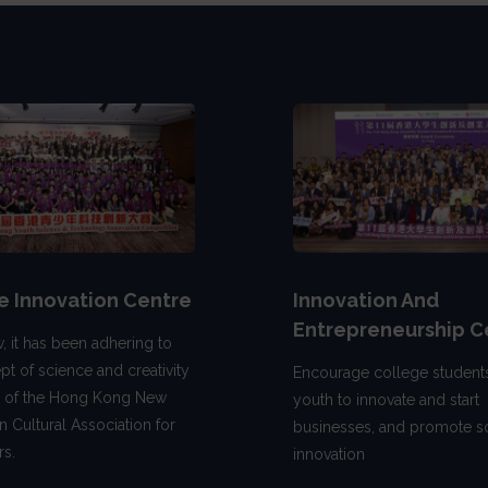
e Innovation Centre
Innovation And
Entrepreneurship C
, it has been adhering to
pt of science and creativity
Encourage college student
n of the Hong Kong New
youth to innovate and start
n Cultural Association for
businesses, and promote so
s.
innovation