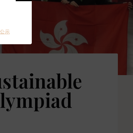
公示
ustainable
Olympiad