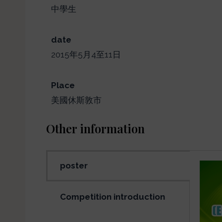
中學生
date
2015年5月4至11日
Place
美國休斯敦市
Other information
poster
Competition introduction