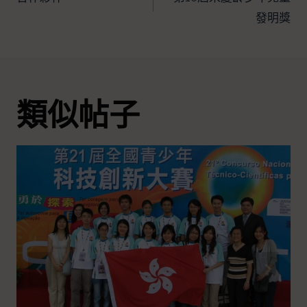
發明獎
類似帖子