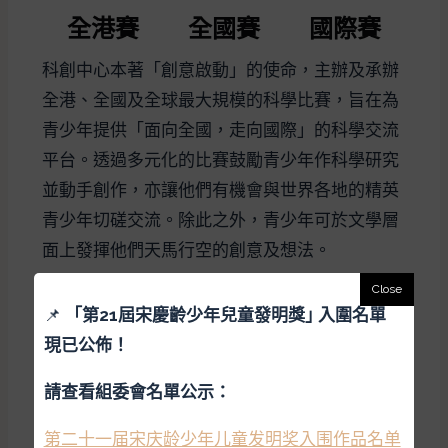
全港賽
全國賽
國際賽
科創中心本著「創意啟動」的使命，主辦及承辦
全港、全國及全球最大規模的科學比賽，旨在為
青少年提供「面向全國，走向國際」的科學交流
平台。透過多元化的比賽鼓勵青少年作科學研究
並動手創作，亦讓他們有機會與世界各地的精英
青少年切磋交流。除此之外，青少年可於文學層
面上發揮他們天馬行空的創意及想法。
（輕按圖片了解活動）
📌
「
第21屆宋慶齡少年兒童發明獎｣ 入圍名單
現已公佈！
全港賽
請查看組委會名單公示：
第二十一届宋庆龄少年儿童发明奖入围作品名单