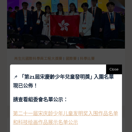
再生元國際科學與工程大獎賽
|
國際賽
|
科學比賽
2023年再生元國際科學與工程大
📌
「
第21屆宋慶齡少年兒童發明獎｣ 入圍名單
獎賽
現已公佈！
閱讀更多
請查看組委會名單公示：
第二十一届宋庆龄少年儿童发明奖入围作品名单
和科技绘画作品展示名单公示
國際賽
|
日內瓦國際發明展
|
科學比賽