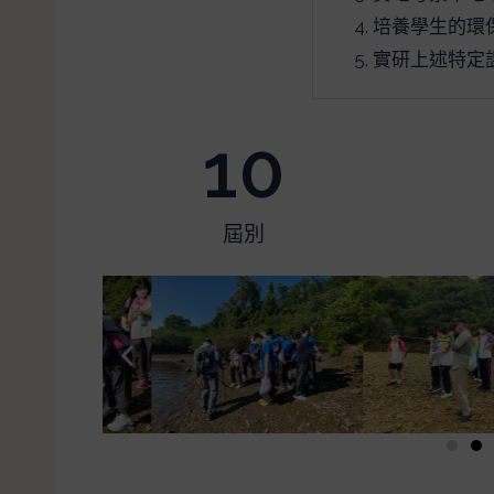
培養學生的環
實研上述特定
10
屆別