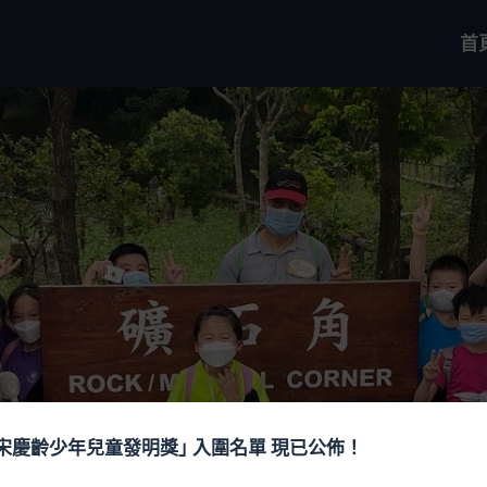
首
屆宋慶齡少年兒童發明獎｣ 入圍名單 現已公佈！