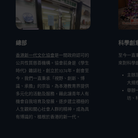
總部
科學創
香港新一代文化協會
是一間政府認可的
至今一直
公共性質慈善機構。協會前身是《學生
來對科學
時代》雜誌社，創立於1974年。創會至
主辦
今，我們一直秉承「視野、創新、博
大規
識、承擔」的宗旨，為本港教育界提供
舉辦
多元化的活動及服務，藉此讓青年人有
坊、
機會自我培育及發展，逐步建立積極的
人生觀和關心社會人群的精神，成為具
有博識的、植根於香港的新一代。