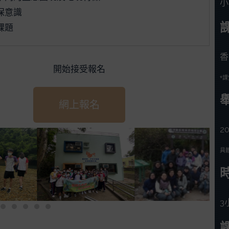
小
保意識
課題
香
開始接受報名
*
網上報名
2
具
3