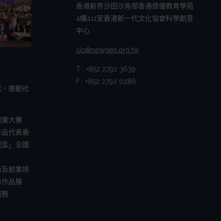
香港新界沙田沙角邨香港資優教育學苑
4樓411室香港新一代文化協會科學創意
中心
sic@newgen.org.hk
T : +852 2792 3639
F : +852 2792 0286
業，推動社
創業大賽
作品代表香
戰盃」全國
新及創業培
秀作品展
服務