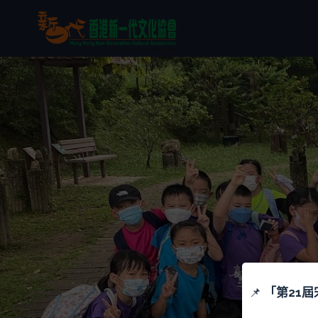
📌
「
第21