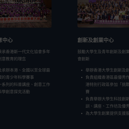
意中心
創新及創業中心
秉承香港新一代文化協會多年
鼓勵大學生及青年創新及創
創意教育的理念
會創新
及承辦本港、全國以至全球最
舉辦香港大學生創新及
模的青少年科學賽事
負責組織香港區最優秀
一系列的科普講座、創意工作
港特別行政區參加「挑
科學創意探究活動
賽
負責舉辦大學生科技創
訓、講座、工作坊及優
為大學生創業提供支援