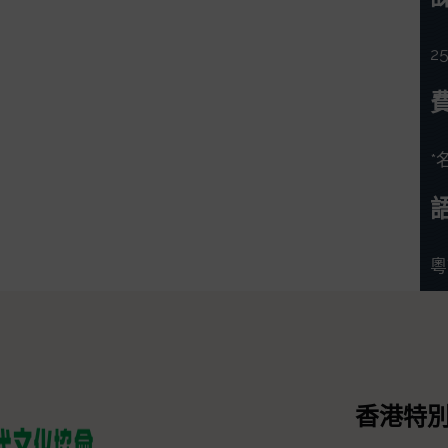
2
*
粵
香港特