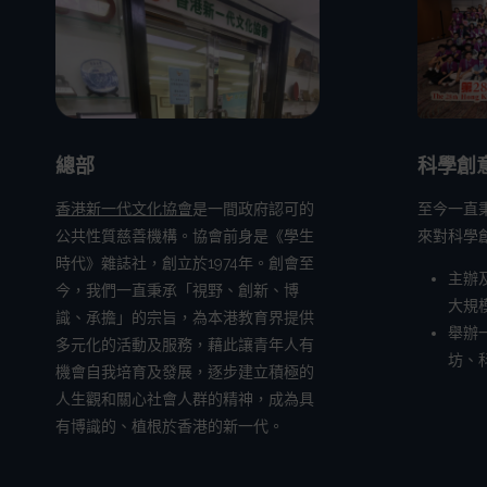
總部
科學創
香港新一代文化協會
是一間政府認可的
至今一直
公共性質慈善機構。協會前身是《學生
來對科學
時代》雜誌社，創立於1974年。創會至
主辦
今，我們一直秉承「視野、創新、博
大規
識、承擔」的宗旨，為本港教育界提供
舉辦
多元化的活動及服務，藉此讓青年人有
坊、
機會自我培育及發展，逐步建立積極的
人生觀和關心社會人群的精神，成為具
有博識的、植根於香港的新一代。