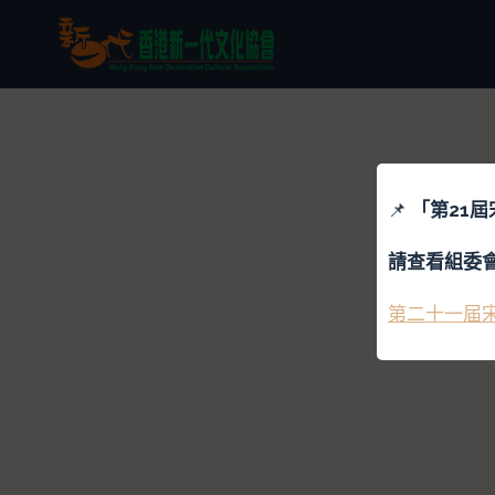
📌
「
第21
請查看組委
第二十一届