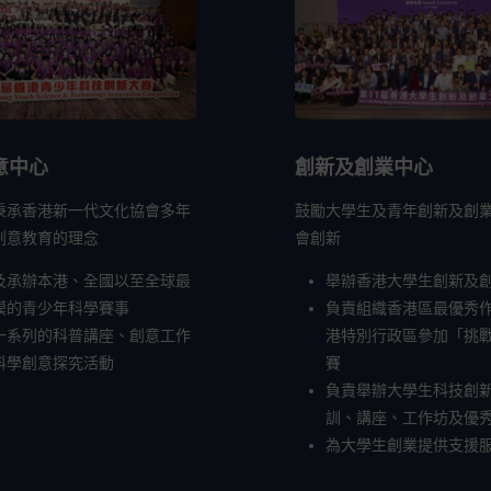
意中心
創新及創業中心
秉承香港新一代文化協會多年
鼓勵大學生及青年創新及創
創意教育的理念
會創新
及承辦本港、全國以至全球最
舉辦香港大學生創新及
模的青少年科學賽事
負責組織香港區最優秀
一系列的科普講座、創意工作
港特別行政區參加「挑
科學創意探究活動
賽
負責舉辦大學生科技創
訓、講座、工作坊及優
為大學生創業提供支援