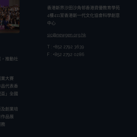
香港新界沙田沙角邨香港資優教育學苑
4樓411室香港新一代文化協會科學創意
中心
sic@newgen.org.hk
T : +852 2792 3639
F : +852 2792 0286
業，推動社
創業大賽
作品代表香
戰盃」全國
新及創業培
秀作品展
服務