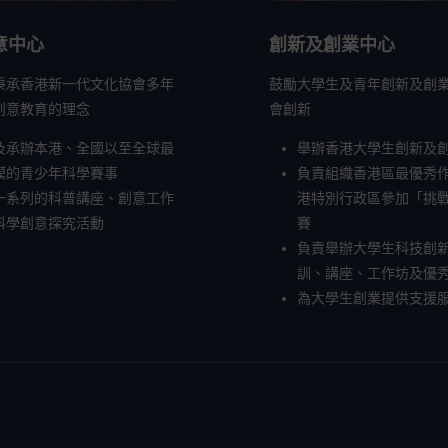
意中心
創新及創業中心
秉承香港新一代文化協會多年
鼓勵大學生及青年創新及創
創意教育的理念
會創新
及承辦本港、全國以至全球最
舉辦香港大學生創新及
模的青少年科學賽事
負責組織香港區最優秀
一系列的科普講座、創意工作
港特別行政區參加「挑
科學創意探究活動
賽
負責舉辦大學生科技創
訓、講座、工作坊及優
為大學生創業提供支援