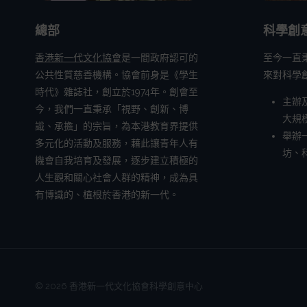
總部
科學創
香港新一代文化協會
是一間政府認可的
至今一直
公共性質慈善機構。協會前身是《學生
來對科學
時代》雜誌社，創立於1974年。創會至
主辦
今，我們一直秉承「視野、創新、博
大規
識、承擔」的宗旨，為本港教育界提供
舉辦
多元化的活動及服務，藉此讓青年人有
坊、
機會自我培育及發展，逐步建立積極的
人生觀和關心社會人群的精神，成為具
有博識的、植根於香港的新一代。
© 2026 香港新一代文化協會科學創意中心