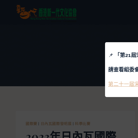
📌
「
第21
請查看組委
第二十一届
國際賽
|
日內瓦國際發明展
|
科學比賽
2023年日內瓦國際